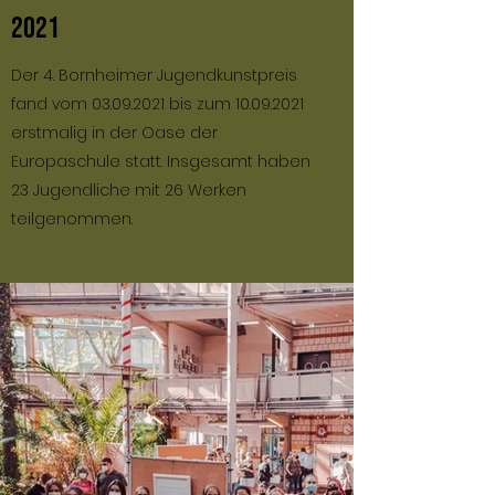
2021
Der 4. Bornheimer Jugendkunstpreis
fand vom
03.09.2021
bis zum
10.09.2021
erstmalig in der Oase der
Europaschule statt. Insgesamt haben
23 Jugendliche mit 26 Werken
teilgenommen.